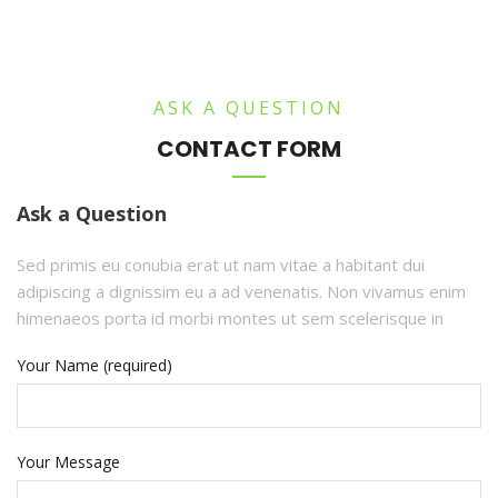
ASK A QUESTION
CONTACT FORM
Ask a Question
Sed primis eu conubia erat ut nam vitae a habitant dui
adipiscing a dignissim eu a ad venenatis. Non vivamus enim
himenaeos porta id morbi montes ut sem scelerisque in
Your Name (required)
Your Message