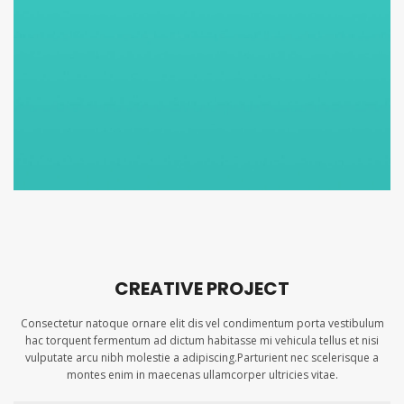
CREATIVE PROJECT
Consectetur natoque ornare elit dis vel condimentum porta vestibulum
hac torquent fermentum ad dictum habitasse mi vehicula tellus et nisi
vulputate arcu nibh molestie a adipiscing.Parturient nec scelerisque a
montes enim in maecenas ullamcorper ultricies vitae.