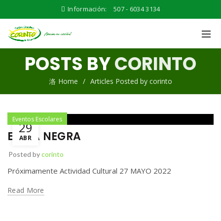
Información:
507 - 6034 3134
POSTS BY
CORINTO
Home
Articles Posted by corinto
Eventos Escolares
29
ETNIA NEGRA
ABR
Posted by
corinto
Próximamente Actividad Cultural 27 MAYO 2022
Read More